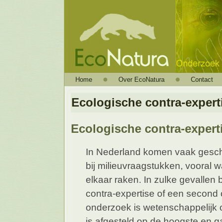
Home
Over EcoNatura
Contact
Ecologische contra-exper
Ecologische contra-expert
In Nederland komen vaak geschil
bij milieuvraagstukken, vooral w
elkaar raken. In zulke gevallen
contra-expertise of een second 
onderzoek is wetenschappelijk 
is afgesteld op de hoogste en 