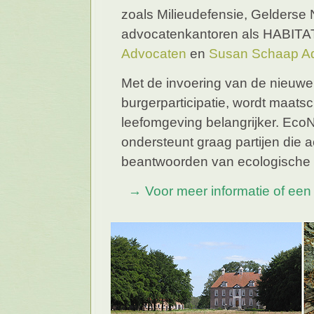
zoals
Milieudefensie
,
Gelderse N
advocatenkantoren als
HABITAT
Advocaten
en
Susan Schaap A
Met de invoering van de nieuw
burgerparticipatie, wordt maats
leefomgeving belangrijker. Eco
ondersteunt graag partijen die 
beantwoorden van ecologische 
→ Voor meer informatie of een v