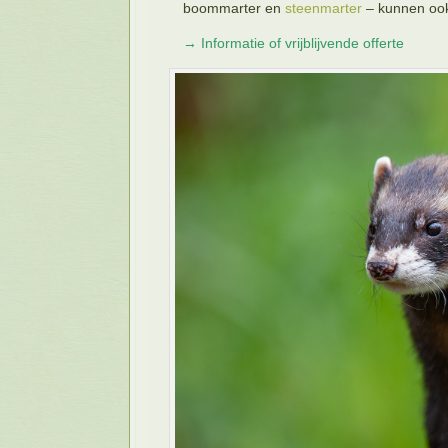
boommarter en
steenmarter
– kunnen ook
→
Informatie of vrijblijvende offerte