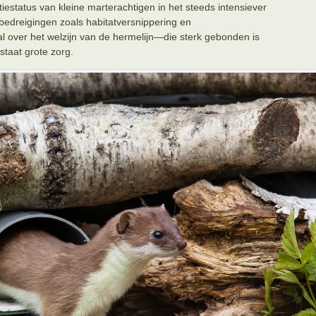
estatus van kleine marterachtigen in het steeds intensiever
bedreigingen zoals habitatversnippering en
al over het welzijn van de hermelijn—die sterk gebonden is
taat grote zorg.