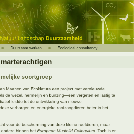
Duurzaam werken
Ecological consultancy
 marterachtigen
imelijke soortgroep
n van Maanen van EcoNatura een project met vernieuwde
ls de wezel, hermelijn en bunzing—een vergeten en lastig te
tiatief leidde tot de ontwikkeling van nieuwe
eze verborgen en energieke roofzoogdieren beter in het
acht voor de bescherming van deze kleine roofdieren, maar
r andere binnen het
European Mustelid Colloquium
. Toch is er