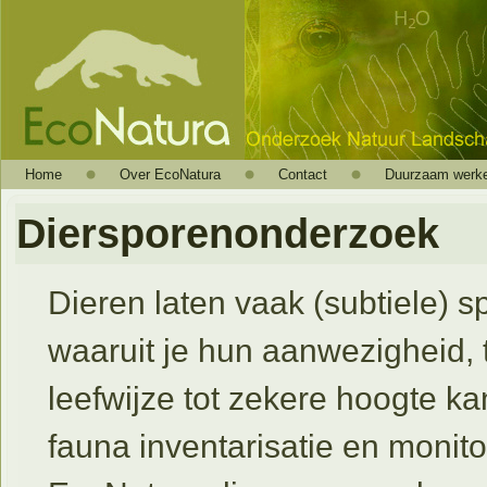
Home
Over EcoNatura
Contact
Duurzaam werk
Diersporenonderzoek
Dieren laten vaak (subtiele) s
waaruit je hun aanwezigheid, 
leefwijze tot zekere hoogte ka
fauna inventarisatie en monito