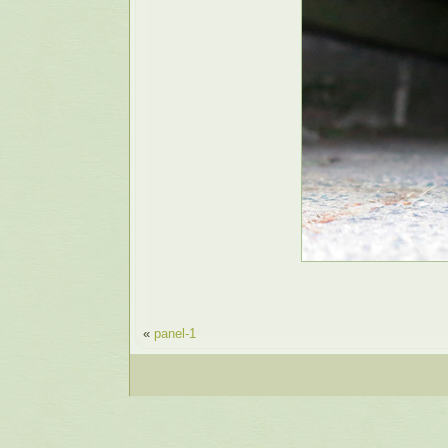
«
panel-1