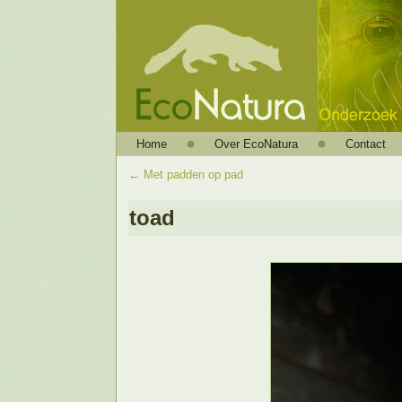
Home
Over EcoNatura
Contact
←
Met padden op pad
toad