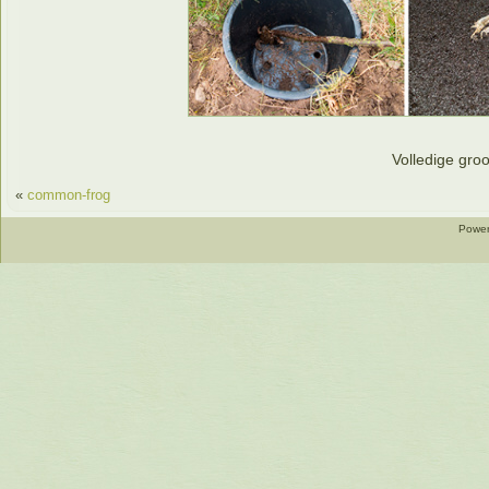
Volledige groo
«
common-frog
Power