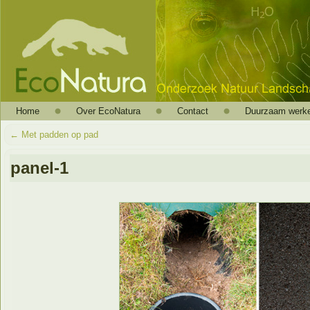
Home
Over EcoNatura
Contact
Duurzaam werk
←
Met padden op pad
panel-1